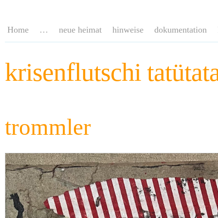
Home
…
neue heimat
hinweise
dokumentation
krisenflutschi tatütat
trommler